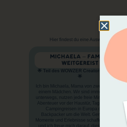
LE
Hier findest du eine Auswahl aus unse
MICHAELA – FAMILIE
WEITGEREIST
🌟 Teil des WOWZER Creators Netzwerk
🌟
Ich bin Michaela, Mama von zwei Jungs und
einem Mädchen. Wir sind immer draußen
unterwegs, nutzen jede freie Minute für Mini-
Abenteuer vor der Haustür, Tagesausflüge,
Campingreisen in Europa oder als
Backpacker um die Welt. Gemeinsame
Momente und Erlebnisse schaffen lieben wir
und ich freue mich darauf, diese zu teilen.