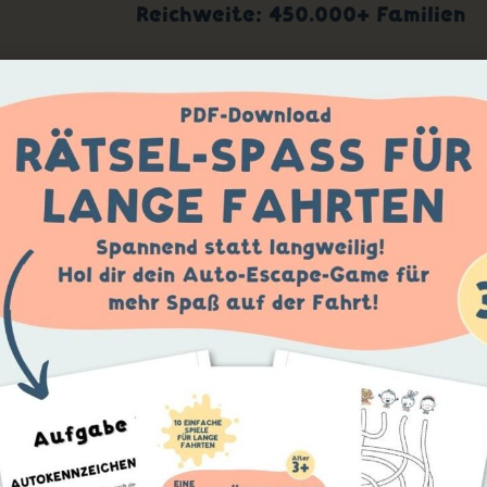
Reichweite: 450.000+ Familien
RNE UNSERE WOWZER CREATORS KEN
rem WOWZER Creators Netzwerk. Stellvertretend für viele weitere
WOWZER – WOWZER
🌟 Teil des WOWZER Creators Netzwerk
🌟