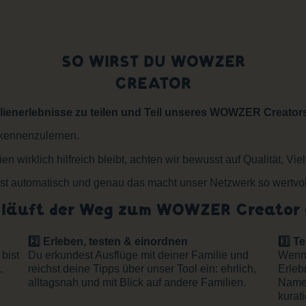
SO WIRST DU WOWZER
CREATOR
ilienerlebnisse zu teilen und Teil unseres WOWZER Creato
 kennenzulernen.
wirklich hilfreich bleibt, achten wir bewusst auf Qualität, Viel
t automatisch und genau das macht unser Netzwerk so wertvol
 läuft der Weg zum WOWZER Creator 
2️⃣ Erleben, testen & einordnen
3️⃣ T
bist
Du erkundest Ausflüge mit deiner Familie und
Wenn 
.
reichst deine Tipps über unser Tool ein: ehrlich,
Erleb
alltagsnah und mit Blick auf andere Familien.
Namen
kurat