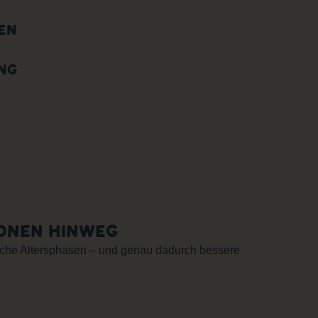
EN
UNG
IONEN HINWEG
liche Altersphasen – und genau dadurch bessere