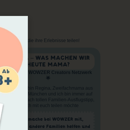
NEN
 Familien, die ihre Erlebnisse teilen!
REGINA – WAS MACHEN WIR
HEUTE MAMA?
🌟 Teil des WOWZER Creators Netzwerk
🌟
Servus, ich bin Regina, Zweifachmama aus
dem Raum München und ich bin immer auf
der Suche nach tollen Familien-Ausflugstipp,
die ich mit euch teilen möchte
>> Ich mache bei WOWZER mit,
damit ich andere Familien helfen und