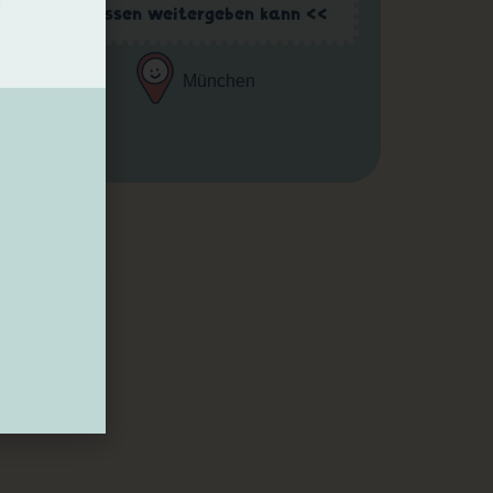
mein Wissen weitergeben kann <<
München