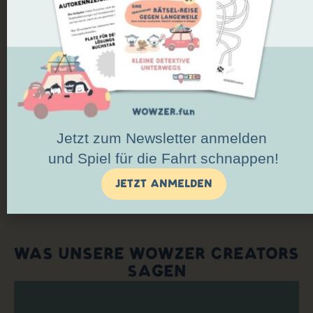
einzelnen Stimmen ein starkes Netzwerk wird:
Monatliche Calls & Workshops
Content-Vorlagen & KI-Tools
Austausch in einer inspirierenden Community
MEHR ÜBER DEN WOWZER CREATORS CLUB
Jetzt zum Newsletter anmelden
ERFAHREN
und Spiel für die Fahrt schnappen!
JETZT ANMELDEN
WAS UNSERE WOWZER CREATORS
SAGEN