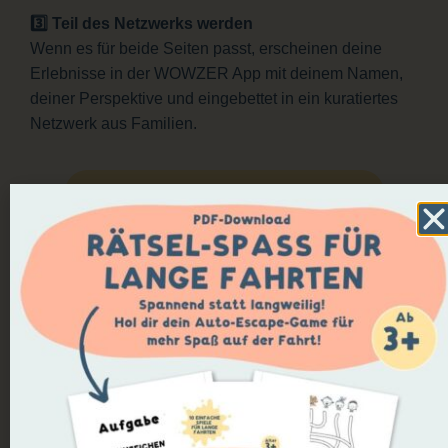
3️⃣ Teil des Netzwerks werden
Wenn es für beide Seiten passt, erscheinen deine
Erlebnisse in der WOWZER App mit deinem Namen,
deiner Perspektive und eingebettet in ein kuratiertes
Netzwerk aus Familien.
JETZT WOWZER CREATOR WERDEN!
DER WOWZER CREATORS CLUB:
AUSTAUSCH, LERNEN & ZUSAMMENHALT
Der WOWZER Creators Club ist der Ort, an dem aus