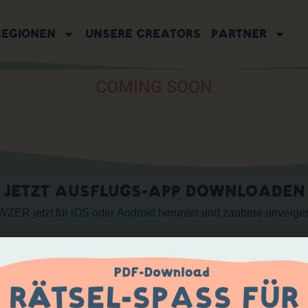
REGIONEN
UNSERE CREATORS
PARTNER
COMING SOON
JETZT AUSFLUGS-APP DOWNLOADEN
WZER jetzt für
iOS
oder
Android
herunter und zaubere unverge