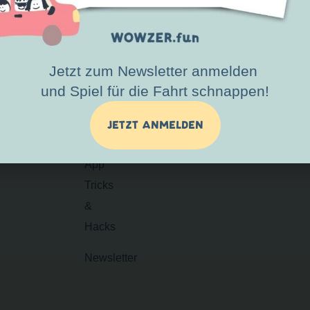
Kurz
raus
Region
vorschlagen
Wochenende
Jetzt zum Newsletter anmelden
Urlaub
und Spiel für die Fahrt schnappen!
App
JETZT ANMELDEN
downloaden
App
Tricks
&
Hacks
Newsletter