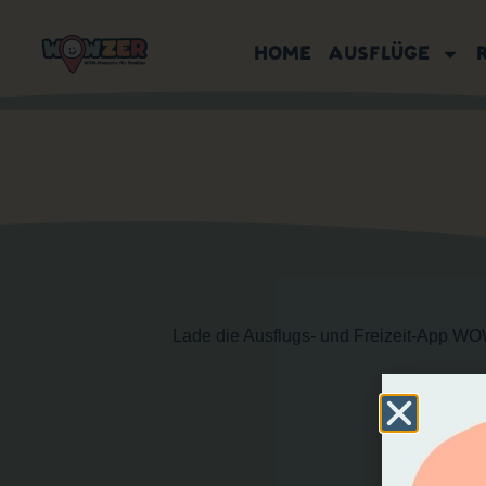
HOME
AUSFLÜGE
Lade die Ausflugs- und Freizeit-App WO