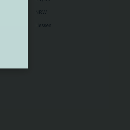
NRW
Hessen