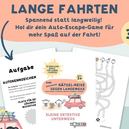
FÜR
MITMACH
FAMILIEN
Creators
Familienausflüge
Creator
werden
Regen
Partner