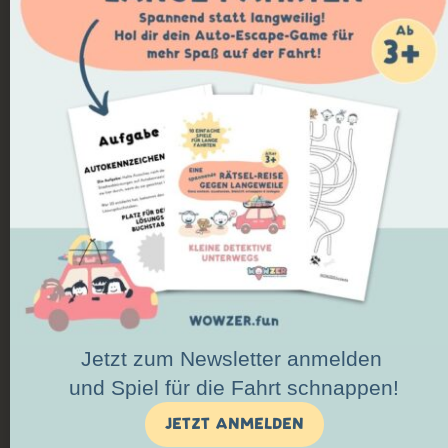
Du erkundest Ausflüge mit deiner Familie und reichst
deine Tipps über unser Tool ein: ehrlich, alltagsnah
und mit Blick auf andere Familien.
3️⃣ Teil des Netzwerks werden
Wenn es für beide Seiten passt, erscheinen deine
Erlebnisse in der WOWZER App mit deinem Namen,
deiner Perspektive und eingebettet in ein kuratiertes
Netzwerk aus Familien.
JETZT WOWZER CREATOR WERDEN!
Jetzt zum Newsletter anmelden
und Spiel für die Fahrt schnappen!
JETZT ANMELDEN
DER WOWZER CREATORS CLUB: