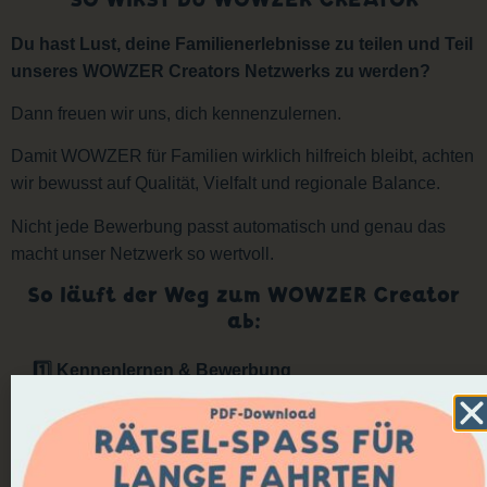
Du hast Lust, deine Familienerlebnisse zu teilen und Teil
unseres WOWZER Creators Netzwerks zu werden?
Dann freuen wir uns, dich kennenzulernen.
Damit WOWZER für Familien wirklich hilfreich bleibt, achten
wir bewusst auf Qualität, Vielfalt und regionale Balance.
Nicht jede Bewerbung passt automatisch und genau das
macht unser Netzwerk so wertvoll.
So läuft der Weg zum WOWZER Creator
ab:
1️⃣ Kennenlernen & Bewerbung
Du erzählst uns, wer du bist, wo du unterwegs bist und
wie du mit deiner Familie Erlebnisse teilst.
2️⃣ Erleben, testen & einordnen