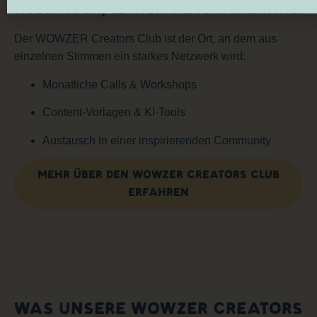
AUSTAUSCH, LERNEN & ZUSAMMENHALT
Der WOWZER Creators Club ist der Ort, an dem aus
einzelnen Stimmen ein starkes Netzwerk wird:
Monatliche Calls & Workshops
Content-Vorlagen & KI-Tools
Austausch in einer inspirierenden Community
MEHR ÜBER DEN WOWZER CREATORS CLUB
ERFAHREN
WAS UNSERE WOWZER CREATORS