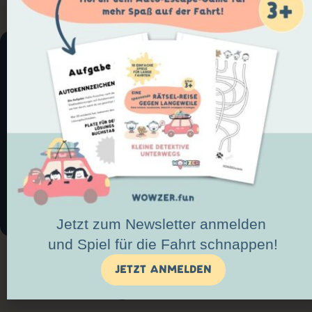
EINEN MONAT WOWZERN 💛
Findet mehr Ideen, echte Spots und kleine
Momente —
direkt in eurer Stadt.
Zur WOWZER App
Jetzt zum Newsletter anmelden
und Spiel für die Fahrt schnappen!
JETZT ANMELDEN
wowzer.fun
Eine Idee von
· Folge uns auf
@wowzer.fun