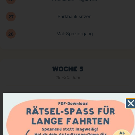
Parkbank sitzen
27
Mal-Spaziergang
28
WOCHE 5
29.–30. Juni
Bach-Spaziergang
29
Abendbrot draußen – und ein Satz, der vom Juni
30
übrig bleibt